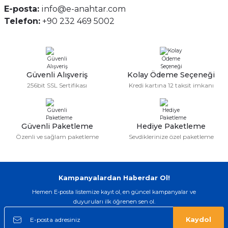
E-posta:
info@e-anahtar.com
Telefon:
+90 232 469 5002
Güvenli Alışveriş
Kolay Ödeme Seçeneği
256bit SSL Sertifikası
Kredi kartına 12 taksit imkanı
Güvenli Paketleme
Hediye Paketleme
Özenli ve sağlam paketleme
Sevdiklerinize özel paketleme
Kampanyalardan Haberdar Ol!
Hemen E-posta listemize kayıt ol, en güncel kampanyalar ve
duyuruları ilk öğrenen sen ol.
Kaydol