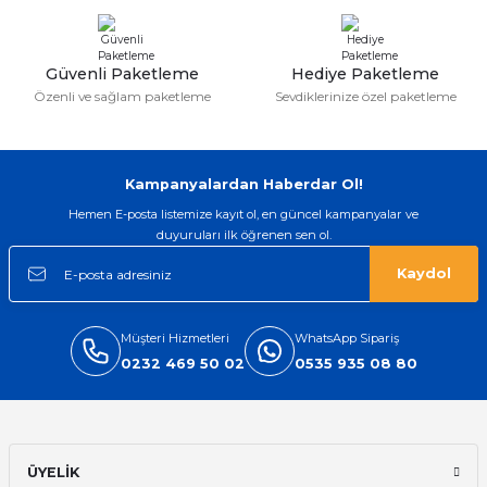
ları
Güvenli Paketleme
Hediye Paketleme
Özenli ve sağlam paketleme
Sevdiklerinize özel paketleme
Kampanyalardan Haberdar Ol!
Hemen E-posta listemize kayıt ol, en güncel kampanyalar ve
duyuruları ilk öğrenen sen ol.
Kaydol
Müşteri Hizmetleri
WhatsApp Sipariş
0232 469 50 02
0535 935 08 80
ÜYELİK