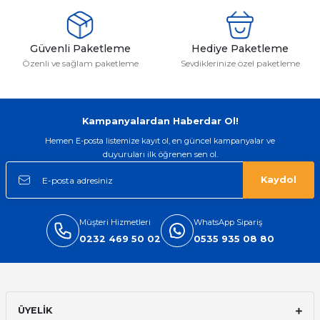
ları
Güvenli Paketleme
Hediye Paketleme
Özenli ve sağlam paketleme
Sevdiklerinize özel paketleme
Kampanyalardan Haberdar Ol!
Hemen E-posta listemize kayıt ol, en güncel kampanyalar ve
duyuruları ilk öğrenen sen ol.
Kaydol
Müşteri Hizmetleri
WhatsApp Sipariş
0232 469 50 02
0535 935 08 80
ÜYELİK