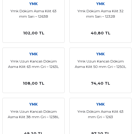
YMK
YMK
ları
Ymk Döküm Asma Kilit 63
Ymk Döküm Asma Kilit 32
mm Sarı – 1263B
mm Sarı – 1232B
102,00 TL
40,80 TL
YMK
YMK
Ymk Uzun Kancalı Döküm
Ymk Uzun Kancalı Döküm
Asma Kilit 63 mm Gri – 1263L
Asma Kilit 50 mm Gri – 1250L
108,00 TL
74,40 TL
YMK
YMK
Ymk Uzun Kancalı Döküm
Ymk Döküm Asma Kilit 63
Asma Kilit 38 mm Gri – 1238L
mm Gri – 1263
49,20 TL
97,20 TL