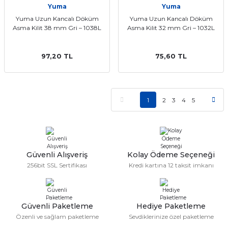
Yuma
Yuma
Yuma Uzun Kancalı Döküm
Yuma Uzun Kancalı Döküm
Asma Kilit 38 mm Gri – 1038L
Asma Kilit 32 mm Gri – 1032L
97,20 TL
75,60 TL
1
2
3
4
5
Güvenli Alışveriş
Kolay Ödeme Seçeneği
256bit SSL Sertifikası
Kredi kartına 12 taksit imkanı
Güvenli Paketleme
Hediye Paketleme
Özenli ve sağlam paketleme
Sevdiklerinize özel paketleme