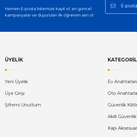
Hemen E-posta listemize kayıt ol, en güncel
kampanyalar ve duyuruları ilk öğrenen sen ol.
ÜYELİK
KATEGORİ
Yeni Üyelik
Ev Anahtarları
Üye Girişi
Oto Anahtarla
Şifremi Unuttum
Güvenlik Kilitl
Akıllı Güvenlik
Kapı Aksesuarl