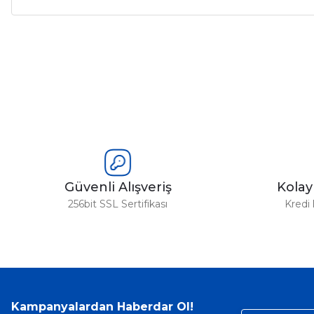
Bu ürünün fiyat bilgisi, resim, ürün açıklamalarında ve diğer ko
Görüş ve önerileriniz için teşekkür ederiz.
Ürün resmi kalitesiz, bozuk veya görüntülenemiyor.
Ürün açıklamasında eksik bilgiler bulunuyor.
Ürün bilgilerinde hatalar bulunuyor.
Ürün fiyatı diğer sitelerden daha pahalı.
Bu ürüne benzer farklı alternatifler olmalı.
Güvenli Alışveriş
Kola
256bit SSL Sertifikası
Kredi 
Kampanyalardan Haberdar Ol!