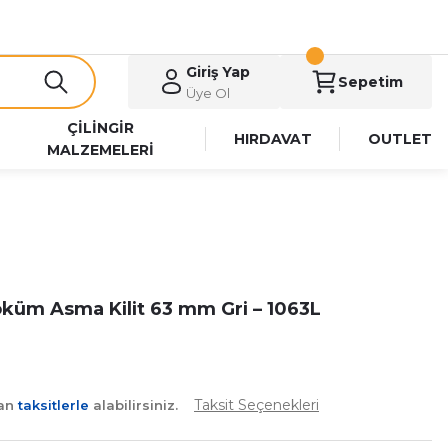
Giriş Yap
Sepetim
Üye Ol
ÇİLİNGİR
HIRDAVAT
OUTLET
MALZEMELERİ
küm Asma Kilit 63 mm Gri – 1063L
Taksit Seçenekleri
yan
taksitlerle
alabilirsiniz.