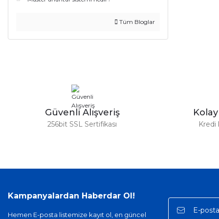
Tüm Bloglar
Güvenli Alışveriş
Kola
256bit SSL Sertifikası
Kredi 
Kampanyalardan Haberdar Ol!
Hemen E-posta listemize kayıt ol, en güncel