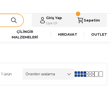
Giriş Yap
Sepetim
Üye Ol
ÇİLİNGİR
HIRDAVAT
OUTLET
MALZEMELERİ
 1 ürün