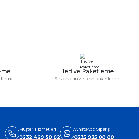
leme
Hediye Paketleme
etleme
Sevdiklerinize özel paketleme
Müşteri Hizmetleri
WhatsApp Sipariş
0232 469 50 02
0535 935 08 80