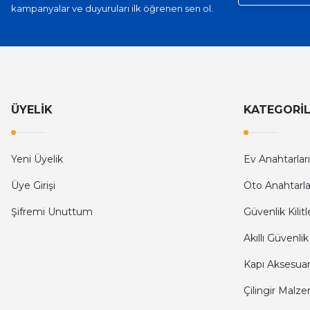
kampanyalar ve duyuruları ilk öğrenen sen ol.
ÜYELİK
KATEGORİ
Yeni Üyelik
Ev Anahtarları
Üye Girişi
Oto Anahtarla
Şifremi Unuttum
Güvenlik Kilitl
Akıllı Güvenlik
Kapı Aksesuarl
Çilingir Malze