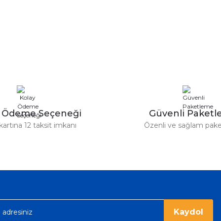
y Ödeme Seçeneği
Güvenli Paket
kartına 12 taksit imkanı
Özenli ve sağlam pak
Kaydol