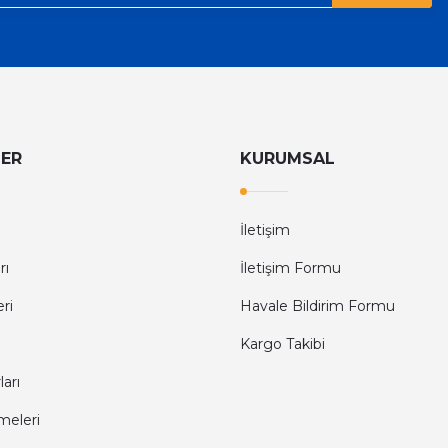
LER
KURUMSAL
İletişim
rı
İletişim Formu
eri
Havale Bildirim Formu
Kargo Takibi
arı
meleri