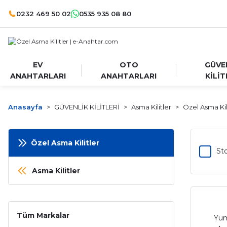
0232 469 50 02
0535 935 08 80
EV
OTO
GÜVE
ANAHTARLARI
ANAHTARLARI
KİLİT
Anasayfa
GÜVENLİK KİLİTLERİ
Asma Kilitler
Özel Asma Kil
Özel Asma Kilitler
Sto
Asma Kilitler
Tüm Markalar
Yum