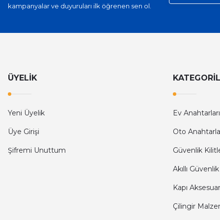
kampanyalar ve duyuruları ilk öğrenen sen ol.
ÜYELİK
KATEGORİ
Yeni Üyelik
Ev Anahtarları
Üye Girişi
Oto Anahtarla
Şifremi Unuttum
Güvenlik Kilitl
Akıllı Güvenlik
Kapı Aksesuarl
Çilingir Malze