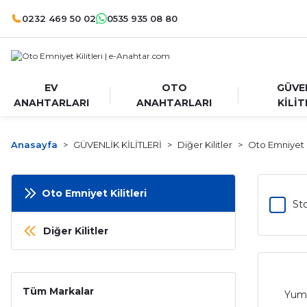
0232 469 50 02
0535 935 08 80
EV
OTO
GÜVE
ANAHTARLARI
ANAHTARLARI
KİLİT
Anasayfa
GÜVENLİK KİLİTLERİ
Diğer Kilitler
Oto Emniyet Ki
Oto Emniyet Kilitleri
Sto
Diğer Kilitler
Tüm Markalar
Yum