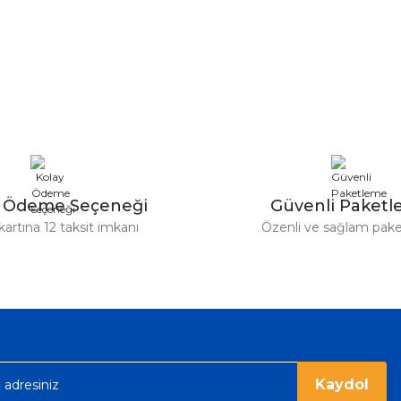
y Ödeme Seçeneği
Güvenli Paket
kartına 12 taksit imkanı
Özenli ve sağlam pak
Kaydol