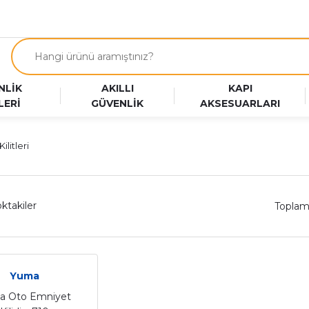
NLİK
AKILLI
KAPI
LERİ
GÜVENLİK
AKSESUARLARI
litleri
ktakiler
Toplam
Yuma
a Oto Emniyet