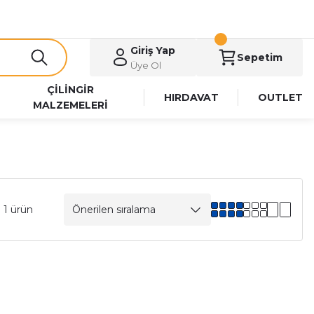
Giriş Yap
Sepetim
Üye Ol
ÇİLİNGİR
HIRDAVAT
OUTLET
MALZEMELERİ
 1 ürün