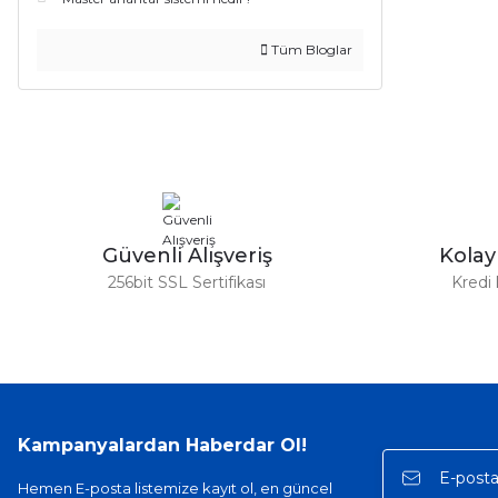
Tüm Bloglar
Güvenli Alışveriş
Kola
256bit SSL Sertifikası
Kredi 
Kampanyalardan Haberdar Ol!
Hemen E-posta listemize kayıt ol, en güncel