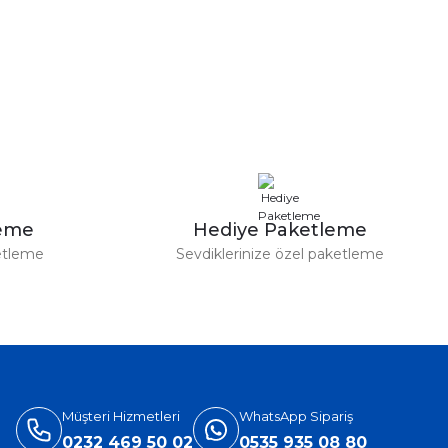
leme
Hediye Paketleme
etleme
Sevdiklerinize özel paketleme
Müşteri Hizmetleri
WhatsApp Sipariş
0232 469 50 02
0535 935 08 80