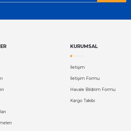
LER
KURUMSAL
İletişim
rı
İletişim Formu
eri
Havale Bildirim Formu
Kargo Takibi
arı
meleri