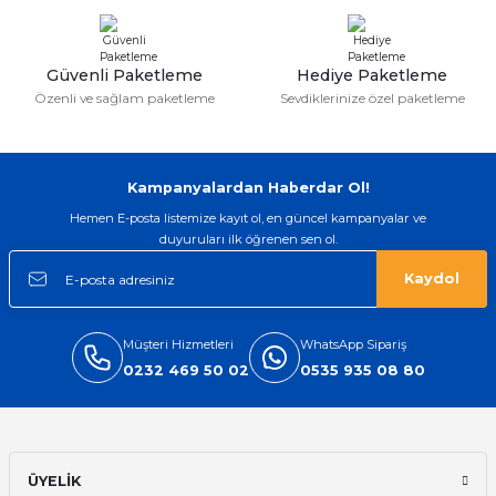
ları
Güvenli Paketleme
Hediye Paketleme
Özenli ve sağlam paketleme
Sevdiklerinize özel paketleme
Kampanyalardan Haberdar Ol!
Hemen E-posta listemize kayıt ol, en güncel kampanyalar ve
duyuruları ilk öğrenen sen ol.
Kaydol
Müşteri Hizmetleri
WhatsApp Sipariş
0232 469 50 02
0535 935 08 80
ÜYELİK