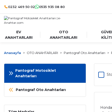
0232 469 50 02
0535 935 08 80
EV
OTO
GÜVE
ANAHTARLARI
ANAHTARLARI
KİLİT
Anasayfa
OTO ANAHTARLARI
Pantograf Oto Anahtarları
Pantograf Motosiklet
Sto
Anahtarları
Pantograf Oto Anahtarları
Honda
Tüm Markalar