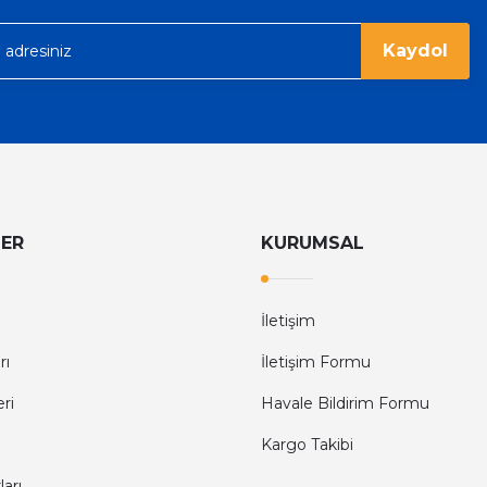
Kaydol
LER
KURUMSAL
İletişim
rı
İletişim Formu
eri
Havale Bildirim Formu
Kargo Takibi
arı