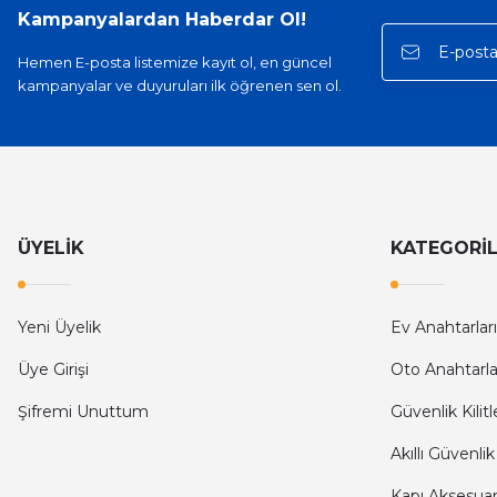
Kampanyalardan Haberdar Ol!
Hemen E-posta listemize kayıt ol, en güncel
kampanyalar ve duyuruları ilk öğrenen sen ol.
ÜYELİK
KATEGORİ
Yeni Üyelik
Ev Anahtarları
Üye Girişi
Oto Anahtarla
Şifremi Unuttum
Güvenlik Kilitl
Akıllı Güvenlik
Kapı Aksesuarl