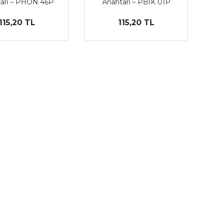
arı – PHON 46P
Anahtarı – PBIK 01P
115,20 TL
115,20 TL