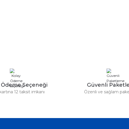
y Ödeme Seçeneği
Güvenli Paket
kartına 12 taksit imkanı
Özenli ve sağlam pak