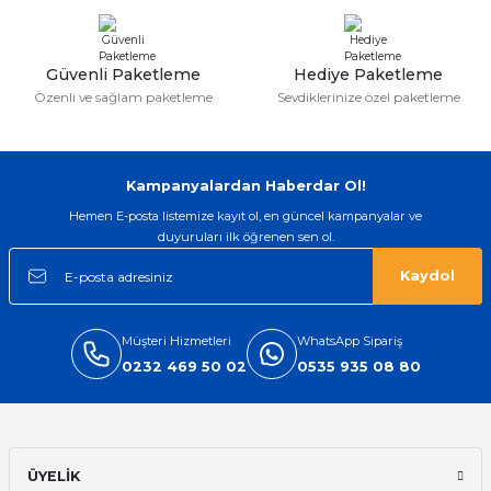
ları
Güvenli Paketleme
Hediye Paketleme
Özenli ve sağlam paketleme
Sevdiklerinize özel paketleme
Kampanyalardan Haberdar Ol!
Hemen E-posta listemize kayıt ol, en güncel kampanyalar ve
duyuruları ilk öğrenen sen ol.
Kaydol
Müşteri Hizmetleri
WhatsApp Sipariş
0232 469 50 02
0535 935 08 80
ÜYELİK