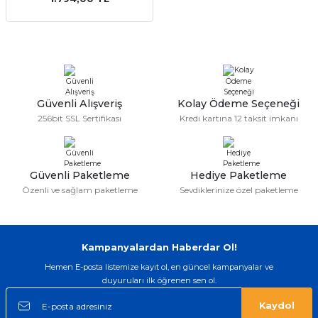
Güvenli Alışveriş
Kolay Ödeme Seçeneği
256bit SSL Sertifikası
Kredi kartına 12 taksit imkanı
Güvenli Paketleme
Hediye Paketleme
Özenli ve sağlam paketleme
Sevdiklerinize özel paketleme
Kampanyalardan Haberdar Ol!
Hemen E-posta listemize kayıt ol, en güncel kampanyalar ve
duyuruları ilk öğrenen sen ol.
Kaydol