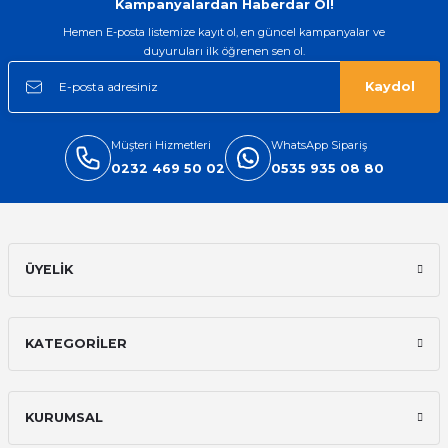
Kampanyalardan Haberdar Ol!
Hemen E-posta listemize kayıt ol, en güncel kampanyalar ve
duyuruları ilk öğrenen sen ol.
Kaydol
Müşteri Hizmetleri
WhatsApp Sipariş
0232 469 50 02
0535 935 08 80
ÜYELİK
KATEGORİLER
KURUMSAL