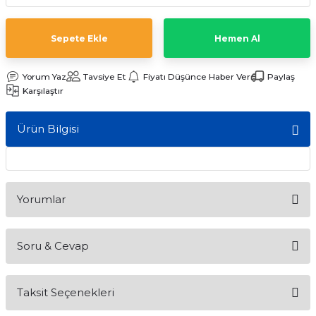
ları
Sepete Ekle
Hemen Al
Yorum Yaz
Tavsiye Et
Fiyatı Düşünce Haber Ver
Paylaş
Karşılaştır
Ürün Bilgisi
Yorumlar
Soru & Cevap
Bu ürüne ilk yorumu siz yapın!
Taksit Seçenekleri
Yorum Yaz
Ürün hakkında henüz soru sorulmamış.