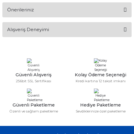
Önerileriniz
Soru Sor
Bu ürünün fiyat bilgisi, resim, ürün açıklamalarında ve diğer
Alışveriş Deneyimi
konularda yetersiz gördüğünüz noktaları öneri formunu
kullanarak tarafımıza iletebilirsiniz.
Görüş ve önerileriniz için teşekkür ederiz.
Sitemize ilk yorumu siz yapın!
Ürün resmi kalitesiz, bozuk veya görüntülenemiyor.
Ürün açıklamasında eksik bilgiler bulunuyor.
Deneyimini Paylaş
Ürün bilgilerinde hatalar bulunuyor.
Güvenli Alışveriş
Kolay Ödeme Seçeneği
256bit SSL Sertifikası
Kredi kartına 12 taksit imkanı
Ürün fiyatı diğer sitelerden daha pahalı.
Bu ürüne benzer farklı alternatifler olmalı.
Güvenli Paketleme
Hediye Paketleme
Özenli ve sağlam paketleme
Sevdiklerinize özel paketleme
Gönder