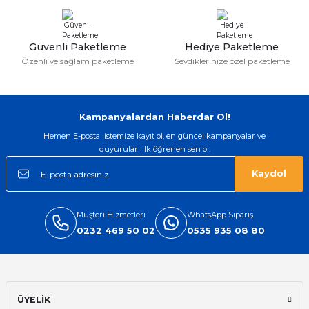
ları
Güvenli Paketleme
Hediye Paketleme
Özenli ve sağlam paketleme
Sevdiklerinize özel paketleme
Kampanyalardan Haberdar Ol!
Hemen E-posta listemize kayıt ol, en güncel kampanyalar ve
duyuruları ilk öğrenen sen ol.
Kaydol
Müşteri Hizmetleri
WhatsApp Sipariş
0232 469 50 02
0535 935 08 80
ÜYELİK