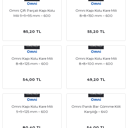
Omni
Omni
ları
Omni Çift Parçalı Kapı Kolu
Omni Kapı Kolu Kare Mili
Mili 9×9×95 mm – 600
8×8×150 mm – 600
85,20 TL
55,20 TL
TÜKENDİ
TÜKENDİ
Omni
Omni
Omni Kapı Kolu Kare Mili
Omni Kapı Kolu Kare Mili
8×8×125 mm – 600
8×8×100 mm – 600
54,00 TL
49,20 TL
TÜKENDİ
TÜKENDİ
Omni
Omni
Omni Kapı Kolu Kare Mili
Omni Panik Bar Gömme Kilit
9×9×125 mm – 600
Karşılığı – 640
80,40 TL
54,00 TL