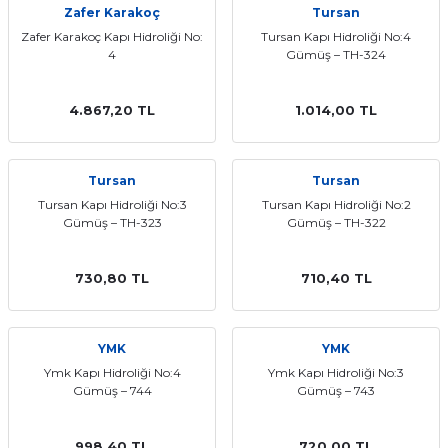
Zafer Karakoç
Tursan
ları
Zafer Karakoç Kapı Hidroliği No:
Tursan Kapı Hidroliği No:4
4
Gümüş – TH-324
4.867,20 TL
1.014,00 TL
Tursan
Tursan
Tursan Kapı Hidroliği No:3
Tursan Kapı Hidroliği No:2
Gümüş – TH-323
Gümüş – TH-322
730,80 TL
710,40 TL
YMK
YMK
Ymk Kapı Hidroliği No:4
Ymk Kapı Hidroliği No:3
Gümüş – 744
Gümüş – 743
998,40 TL
720,00 TL