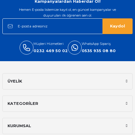
Kampanyalardan Haberdar Ol!
Hemen E-posta listemize kayıt ol, en güncel kampanyalar ve
duyuruları ilk öğrenen sen ol.
Kaydol
Müşteri Hizmetleri
WhatsApp Sipariş
0232 469 50 02
0535 935 08 80
ÜYELİK
KATEGORİLER
KURUMSAL