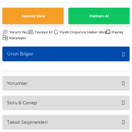
ları
Sepete Ekle
Hemen Al
Yorum Yaz
Tavsiye Et
Fiyatı Düşünce Haber Ver
Paylaş
Karşılaştır
Ürün Bilgisi
Yorumlar
Soru & Cevap
Bu ürüne ilk yorumu siz yapın!
Taksit Seçenekleri
Yorum Yaz
Ürün hakkında henüz soru sorulmamış.