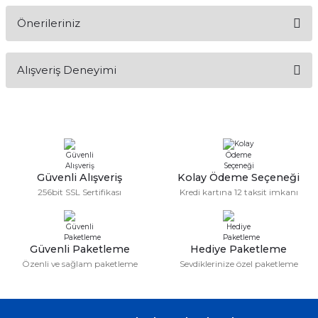
Önerileriniz
Soru Sor
Bu ürünün fiyat bilgisi, resim, ürün açıklamalarında ve diğer
Alışveriş Deneyimi
konularda yetersiz gördüğünüz noktaları öneri formunu
kullanarak tarafımıza iletebilirsiniz.
Görüş ve önerileriniz için teşekkür ederiz.
Sitemize ilk yorumu siz yapın!
Ürün resmi kalitesiz, bozuk veya görüntülenemiyor.
Ürün açıklamasında eksik bilgiler bulunuyor.
Deneyimini Paylaş
Ürün bilgilerinde hatalar bulunuyor.
Güvenli Alışveriş
Kolay Ödeme Seçeneği
256bit SSL Sertifikası
Kredi kartına 12 taksit imkanı
Ürün fiyatı diğer sitelerden daha pahalı.
Bu ürüne benzer farklı alternatifler olmalı.
Güvenli Paketleme
Hediye Paketleme
Özenli ve sağlam paketleme
Sevdiklerinize özel paketleme
Gönder