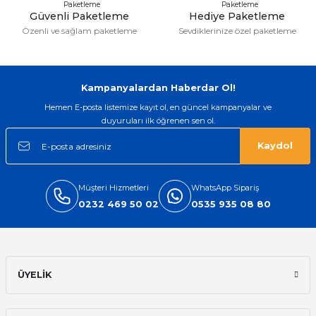
Güvenli Paketleme
Hediye Paketleme
Özenli ve sağlam paketleme
Sevdiklerinize özel paketleme
Kampanyalardan Haberdar Ol!
Hemen E-posta listemize kayıt ol, en güncel kampanyalar ve
duyuruları ilk öğrenen sen ol.
Kaydol
Müşteri Hizmetleri
WhatsApp Sipariş
0232 469 50 02
0535 935 08 80
ÜYELİK