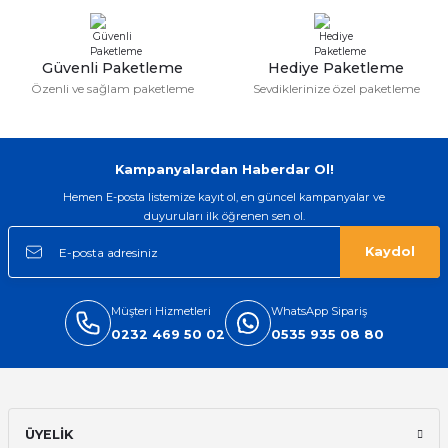
ları
Güvenli Paketleme
Hediye Paketleme
Özenli ve sağlam paketleme
Sevdiklerinize özel paketleme
Kampanyalardan Haberdar Ol!
Hemen E-posta listemize kayıt ol, en güncel kampanyalar ve
duyuruları ilk öğrenen sen ol.
Kaydol
Müşteri Hizmetleri
WhatsApp Sipariş
0232 469 50 02
0535 935 08 80
ÜYELİK