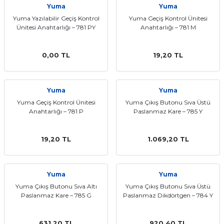
Yuma
Yuma
ları
Yuma Yazılabilir Geçiş Kontrol
Yuma Geçiş Kontrol Ünitesi
Ünitesi Anahtarlığı – 781 PY
Anahtarlığı – 781 M
0,00 TL
19,20 TL
Yuma
Yuma
Yuma Geçiş Kontrol Ünitesi
Yuma Çıkış Butonu Sıva Üstü
Anahtarlığı – 781 P
Paslanmaz Kare – 785 Y
19,20 TL
1.069,20 TL
Yuma
Yuma
Yuma Çıkış Butonu Sıva Altı
Yuma Çıkış Butonu Sıva Üstü
Paslanmaz Kare – 785 G
Paslanmaz Dikdörtgen – 784 Y
631,20 TL
920,40 TL