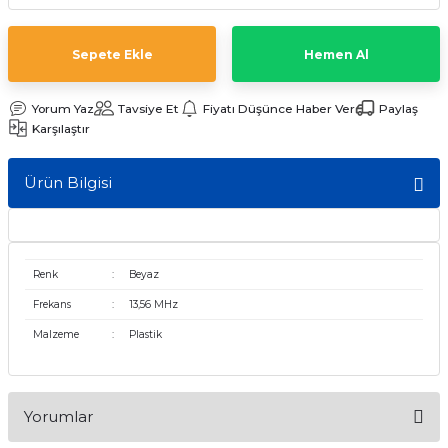
ları
Sepete Ekle
Hemen Al
Yorum Yaz
Tavsiye Et
Fiyatı Düşünce Haber Ver
Paylaş
Karşılaştır
Ürün Bilgisi
Renk
:
Beyaz
Frekans
:
13,56 MHz
Malzeme
:
Plastik
Yorumlar