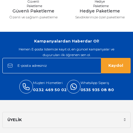
Güvenli Paketleme
Hediye Paketleme
Özenli ve sağlam paketleme
Sevdiklerinize özel paketleme
Gönder
Kampanyalardan Haberdar Ol!
Hemen E-posta listemize kayıt ol, en güncel kampanyalar ve
duyuruları ilk öğrenen sen ol.
Kaydol
Müşteri Hizmetleri
WhatsApp Sipariş
0232 469 50 02
0535 935 08 80
ÜYELİK