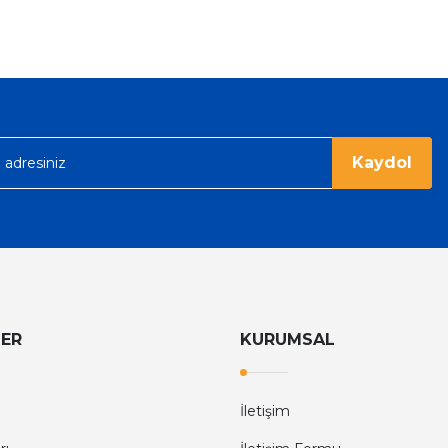
Kaydol
LER
KURUMSAL
İletişim