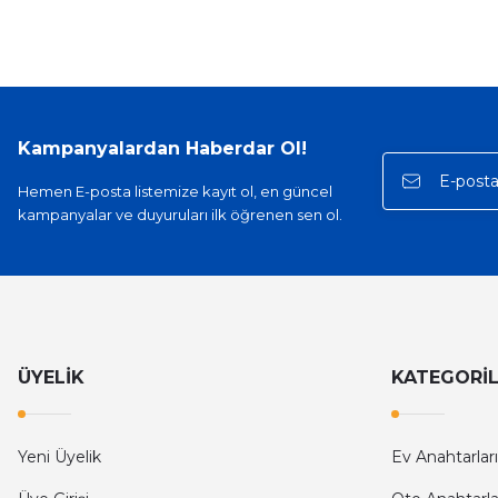
Kampanyalardan Haberdar Ol!
Hemen E-posta listemize kayıt ol, en güncel
kampanyalar ve duyuruları ilk öğrenen sen ol.
ÜYELİK
KATEGORİ
Yeni Üyelik
Ev Anahtarları