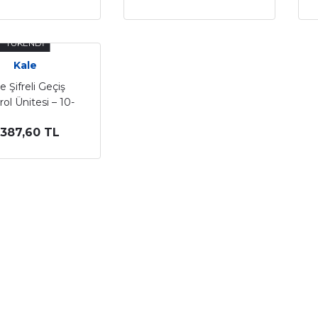
TÜKENDİ
Kale
e Şifreli Geçiş
ol Ünitesi – 10-
600
.387,60 TL