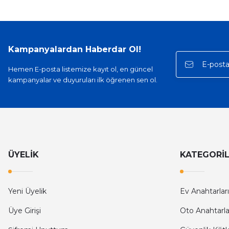
Kampanyalardan Haberdar Ol!
Hemen E-posta listemize kayıt ol, en güncel
kampanyalar ve duyuruları ilk öğrenen sen ol.
ÜYELİK
KATEGORİ
Yeni Üyelik
Ev Anahtarları
Üye Girişi
Oto Anahtarla