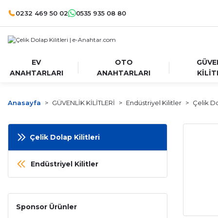
0232 469 50 02
0535 935 08 80
EV
OTO
GÜVE
ANAHTARLARI
ANAHTARLARI
KİLİT
Anasayfa
GÜVENLİK KİLİTLERİ
Endüstriyel Kilitler
Çelik Do
Çelik Dolap Kilitleri
Endüstriyel Kilitler
Sponsor Ürünler