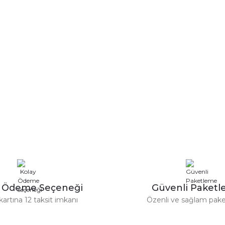
y Ödeme Seçeneği
Güvenli Paket
kartına 12 taksit imkanı
Özenli ve sağlam pak