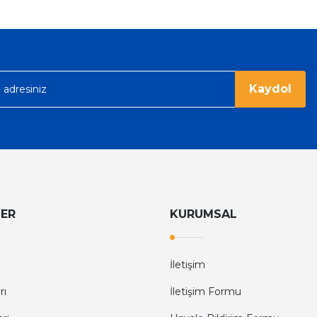
Kaydol
LER
KURUMSAL
İletişim
rı
İletişim Formu