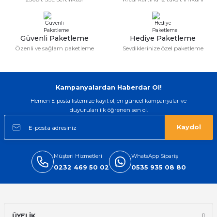
Güvenli Paketleme
Hediye Paketleme
Özenli ve sağlam paketleme
Sevdiklerinize özel paketleme
Kampanyalardan Haberdar Ol!
Hemen E-posta listemize kayıt ol, en güncel kampanyalar ve
duyuruları ilk öğrenen sen ol.
Kaydol
Müşteri Hizmetleri
WhatsApp Sipariş
0232 469 50 02
0535 935 08 80
ÜYELİK