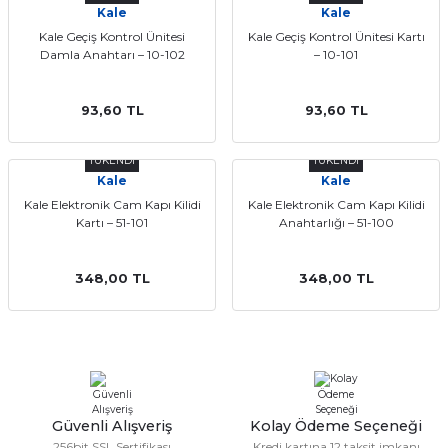
Kale
Kale
ları
Kale Geçiş Kontrol Ünitesi
Kale Geçiş Kontrol Ünitesi Kartı
Damla Anahtarı – 10-102
– 10-101
93,60 TL
93,60 TL
TÜKENDİ
TÜKENDİ
Kale
Kale
Kale Elektronik Cam Kapı Kilidi
Kale Elektronik Cam Kapı Kilidi
Kartı – 51-101
Anahtarlığı – 51-100
348,00 TL
348,00 TL
Güvenli Alışveriş
Kolay Ödeme Seçeneği
256bit SSL Sertifikası
Kredi kartına 12 taksit imkanı