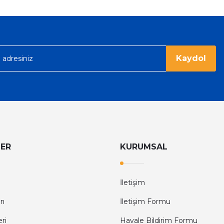
Kaydol
LER
KURUMSAL
İletişim
rı
İletişim Formu
eri
Havale Bildirim Formu