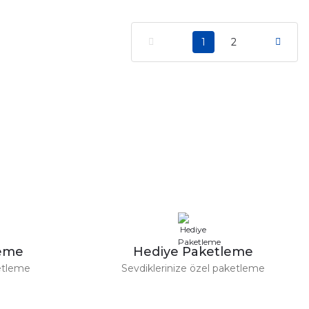
1
2
leme
Hediye Paketleme
etleme
Sevdiklerinize özel paketleme