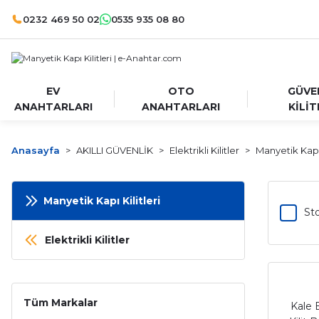
0232 469 50 02
0535 935 08 80
EV
OTO
GÜVE
ANAHTARLARI
ANAHTARLARI
KİLİT
Anasayfa
AKILLI GÜVENLİK
Elektrikli Kilitler
Manyetik Kapı 
Manyetik Kapı Kilitleri
Sto
Elektrikli Kilitler
Tüm Markalar
Kale 