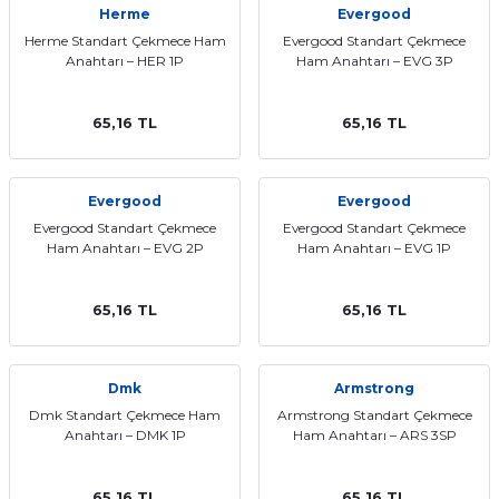
Herme
Evergood
ları
Herme Standart Çekmece Ham
Evergood Standart Çekmece
Anahtarı – HER 1P
Ham Anahtarı – EVG 3P
65,16 TL
65,16 TL
Evergood
Evergood
Evergood Standart Çekmece
Evergood Standart Çekmece
Ham Anahtarı – EVG 2P
Ham Anahtarı – EVG 1P
65,16 TL
65,16 TL
Dmk
Armstrong
Dmk Standart Çekmece Ham
Armstrong Standart Çekmece
Anahtarı – DMK 1P
Ham Anahtarı – ARS 3SP
65,16 TL
65,16 TL