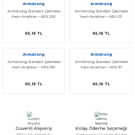
Armstrong
Armstrong
ları
Armstrong Standart Çekmece
Armstrong Standart Çekmece
Ham Anahtarı – ARS 2SP
Ham Anahtarı – ARS 2P
65,16 TL
65,16 TL
Armstrong
Armstrong
Armstrong Standart Çekmece
Armstrong Standart Çekmece
Ham Anahtarı – ARS 1SP
Ham Anahtarı – ARS 1P
65,16 TL
65,16 TL
Güvenli Alışveriş
Kolay Ödeme Seçeneği
256bit SSL Sertifikası
Kredi kartına 12 taksit imkanı