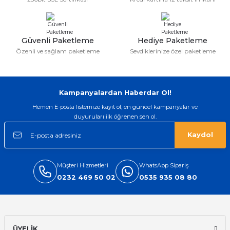
Güvenli Paketleme
Hediye Paketleme
Özenli ve sağlam paketleme
Sevdiklerinize özel paketleme
Kampanyalardan Haberdar Ol!
Hemen E-posta listemize kayıt ol, en güncel kampanyalar ve
duyuruları ilk öğrenen sen ol.
Kaydol
Müşteri Hizmetleri
WhatsApp Sipariş
0232 469 50 02
0535 935 08 80
ÜYELİK