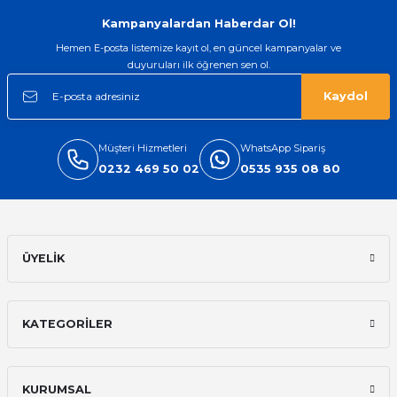
Gönder
Kampanyalardan Haberdar Ol!
Hemen E-posta listemize kayıt ol, en güncel kampanyalar ve
duyuruları ilk öğrenen sen ol.
Kaydol
Müşteri Hizmetleri
WhatsApp Sipariş
0232 469 50 02
0535 935 08 80
ÜYELİK
KATEGORİLER
KURUMSAL