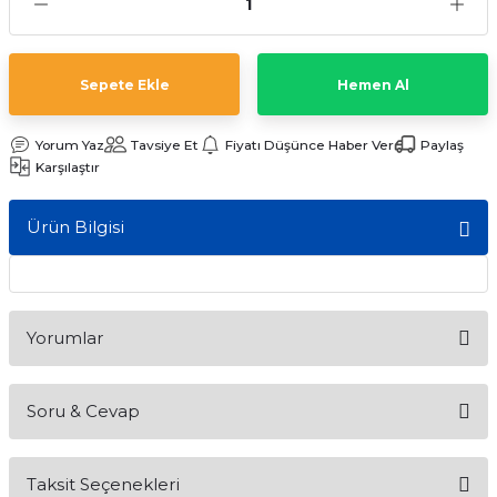
ları
Sepete Ekle
Hemen Al
Yorum Yaz
Tavsiye Et
Fiyatı Düşünce Haber Ver
Paylaş
Karşılaştır
Ürün Bilgisi
Yorumlar
Soru & Cevap
Bu ürüne ilk yorumu siz yapın!
Taksit Seçenekleri