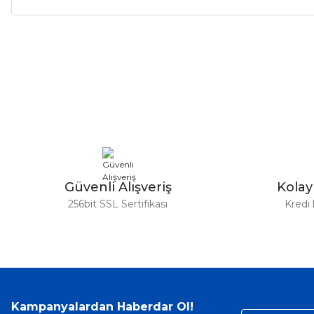
Bu ürünün fiyat bilgisi, resim, ürün açıklamalarında ve diğer ko
Görüş ve önerileriniz için teşekkür ederiz.
Ürün resmi kalitesiz, bozuk veya görüntülenemiyor.
Ürün açıklamasında eksik bilgiler bulunuyor.
Ürün bilgilerinde hatalar bulunuyor.
Ürün fiyatı diğer sitelerden daha pahalı.
Bu ürüne benzer farklı alternatifler olmalı.
Güvenli Alışveriş
Kola
256bit SSL Sertifikası
Kredi 
Kampanyalardan Haberdar Ol!