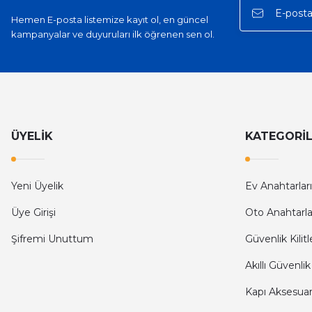
Hemen E-posta listemize kayıt ol, en güncel
kampanyalar ve duyuruları ilk öğrenen sen ol.
ÜYELİK
KATEGORİ
Yeni Üyelik
Ev Anahtarları
Üye Girişi
Oto Anahtarla
Şifremi Unuttum
Güvenlik Kilitl
Akıllı Güvenlik
Kapı Aksesuarl