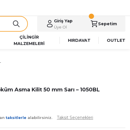
Giriş Yap
Sepetim
Üye Ol
ÇİLİNGİR
HIRDAVAT
OUTLET
MALZEMELERİ
L
küm Asma Kilit 50 mm Sarı – 1050BL
Taksit Seçenekleri
yan
taksitlerle
alabilirsiniz.