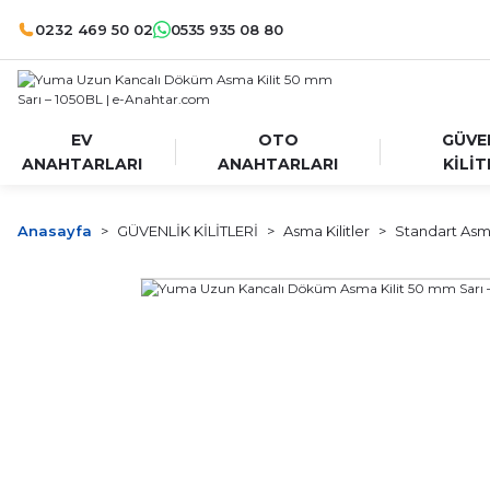
0232 469 50 02
0535 935 08 80
EV
OTO
GÜVE
ANAHTARLARI
ANAHTARLARI
KİLİT
Anasayfa
GÜVENLİK KİLİTLERİ
Asma Kilitler
Standart Asma