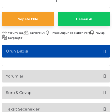
ları
Sepete Ekle
Hemen Al
Yorum Yaz
Tavsiye Et
Fiyatı Düşünce Haber Ver
Paylaş
Karşılaştır
Ürün Bilgisi
Yorumlar
Soru & Cevap
Bu ürüne ilk yorumu siz yapın!
Taksit Seçenekleri