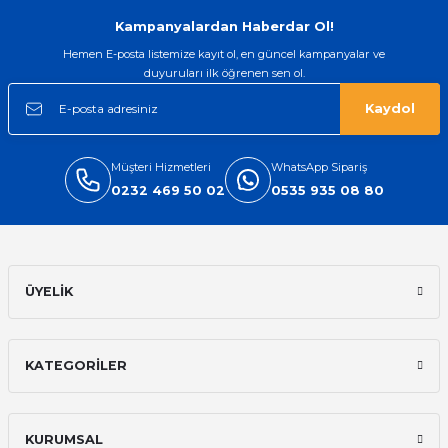
Gönder
Kampanyalardan Haberdar Ol!
Hemen E-posta listemize kayıt ol, en güncel kampanyalar ve
duyuruları ilk öğrenen sen ol.
Kaydol
Müşteri Hizmetleri
WhatsApp Sipariş
0232 469 50 02
0535 935 08 80
ÜYELİK
KATEGORİLER
KURUMSAL