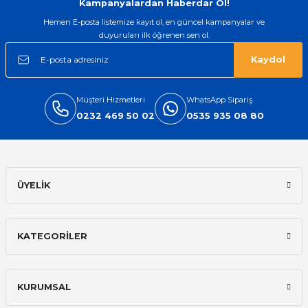
Kampanyalardan Haberdar Ol!
Hemen E-posta listemize kayıt ol, en güncel kampanyalar ve
duyuruları ilk öğrenen sen ol.
Kaydol
Müşteri Hizmetleri
WhatsApp Sipariş
0232 469 50 02
0535 935 08 80
ÜYELİK
KATEGORİLER
KURUMSAL