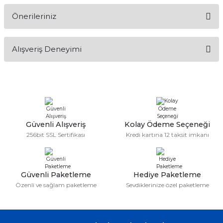
Önerileriniz
Soru Sor
Bu ürünün fiyat bilgisi, resim, ürün açıklamalarında ve diğer
Alışveriş Deneyimi
konularda yetersiz gördüğünüz noktaları öneri formunu
kullanarak tarafımıza iletebilirsiniz.
Görüş ve önerileriniz için teşekkür ederiz.
Sitemize ilk yorumu siz yapın!
Ürün resmi kalitesiz, bozuk veya görüntülenemiyor.
Ürün açıklamasında eksik bilgiler bulunuyor.
Deneyimini Paylaş
Ürün bilgilerinde hatalar bulunuyor.
Güvenli Alışveriş
Kolay Ödeme Seçeneği
256bit SSL Sertifikası
Kredi kartına 12 taksit imkanı
Ürün fiyatı diğer sitelerden daha pahalı.
Bu ürüne benzer farklı alternatifler olmalı.
Güvenli Paketleme
Hediye Paketleme
Özenli ve sağlam paketleme
Sevdiklerinize özel paketleme
Gönder