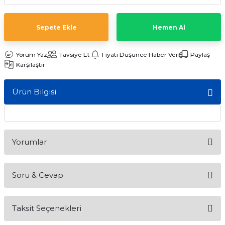
ları
Sepete Ekle
Hemen Al
Yorum Yaz
Tavsiye Et
Fiyatı Düşünce Haber Ver
Paylaş
Karşılaştır
Ürün Bilgisi
Yorumlar
Soru & Cevap
Bu ürüne ilk yorumu siz yapın!
Taksit Seçenekleri
Yorum Yaz
Ürün hakkında henüz soru sorulmamış.