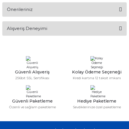
Önerileriniz
Soru Sor
Bu ürünün fiyat bilgisi, resim, ürün açıklamalarında ve diğer
Alışveriş Deneyimi
konularda yetersiz gördüğünüz noktaları öneri formunu
kullanarak tarafımıza iletebilirsiniz.
Görüş ve önerileriniz için teşekkür ederiz.
Sitemize ilk yorumu siz yapın!
Ürün resmi kalitesiz, bozuk veya görüntülenemiyor.
Ürün açıklamasında eksik bilgiler bulunuyor.
Deneyimini Paylaş
Ürün bilgilerinde hatalar bulunuyor.
Güvenli Alışveriş
Kolay Ödeme Seçeneği
256bit SSL Sertifikası
Kredi kartına 12 taksit imkanı
Ürün fiyatı diğer sitelerden daha pahalı.
Bu ürüne benzer farklı alternatifler olmalı.
Güvenli Paketleme
Hediye Paketleme
Özenli ve sağlam paketleme
Sevdiklerinize özel paketleme
Gönder