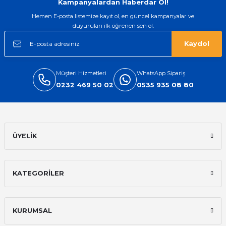
Kampanyalardan Haberdar Ol!
Hemen E-posta listemize kayıt ol, en güncel kampanyalar ve
duyuruları ilk öğrenen sen ol.
Kaydol
Müşteri Hizmetleri
WhatsApp Sipariş
0232 469 50 02
0535 935 08 80
ÜYELİK
KATEGORİLER
KURUMSAL