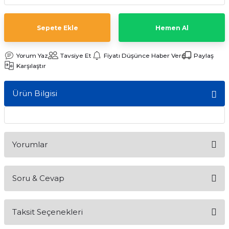
ları
Sepete Ekle
Hemen Al
Yorum Yaz
Tavsiye Et
Fiyatı Düşünce Haber Ver
Paylaş
Karşılaştır
Ürün Bilgisi
Yorumlar
Soru & Cevap
Bu ürüne ilk yorumu siz yapın!
Taksit Seçenekleri
Yorum Yaz
Ürün hakkında henüz soru sorulmamış.