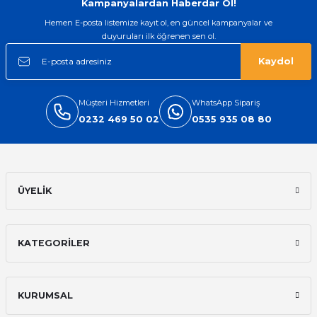
Kampanyalardan Haberdar Ol!
Hemen E-posta listemize kayıt ol, en güncel kampanyalar ve
duyuruları ilk öğrenen sen ol.
Kaydol
Müşteri Hizmetleri
WhatsApp Sipariş
0232 469 50 02
0535 935 08 80
ÜYELİK
KATEGORİLER
KURUMSAL