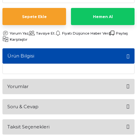
ları
Sepete Ekle
Hemen Al
Yorum Yaz
Tavsiye Et
Fiyatı Düşünce Haber Ver
Paylaş
Karşılaştır
Ürün Bilgisi
Yorumlar
Soru & Cevap
Bu ürüne ilk yorumu siz yapın!
Taksit Seçenekleri
Yorum Yaz
Ürün hakkında henüz soru sorulmamış.