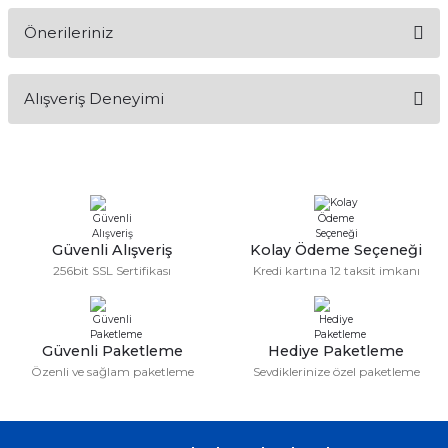
Önerileriniz
Soru Sor
Bu ürünün fiyat bilgisi, resim, ürün açıklamalarında ve diğer
Alışveriş Deneyimi
konularda yetersiz gördüğünüz noktaları öneri formunu
kullanarak tarafımıza iletebilirsiniz.
Görüş ve önerileriniz için teşekkür ederiz.
Sitemize ilk yorumu siz yapın!
Ürün resmi kalitesiz, bozuk veya görüntülenemiyor.
Ürün açıklamasında eksik bilgiler bulunuyor.
Deneyimini Paylaş
Ürün bilgilerinde hatalar bulunuyor.
Güvenli Alışveriş
Kolay Ödeme Seçeneği
256bit SSL Sertifikası
Kredi kartına 12 taksit imkanı
Ürün fiyatı diğer sitelerden daha pahalı.
Bu ürüne benzer farklı alternatifler olmalı.
Güvenli Paketleme
Hediye Paketleme
Özenli ve sağlam paketleme
Sevdiklerinize özel paketleme
Gönder