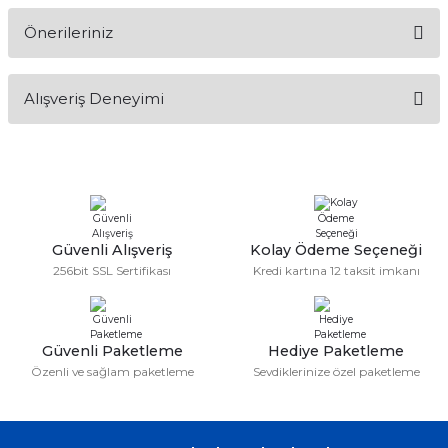
Önerileriniz
Soru Sor
Bu ürünün fiyat bilgisi, resim, ürün açıklamalarında ve diğer
Alışveriş Deneyimi
konularda yetersiz gördüğünüz noktaları öneri formunu
kullanarak tarafımıza iletebilirsiniz.
Görüş ve önerileriniz için teşekkür ederiz.
Sitemize ilk yorumu siz yapın!
Ürün resmi kalitesiz, bozuk veya görüntülenemiyor.
Ürün açıklamasında eksik bilgiler bulunuyor.
Deneyimini Paylaş
Ürün bilgilerinde hatalar bulunuyor.
Güvenli Alışveriş
Kolay Ödeme Seçeneği
256bit SSL Sertifikası
Kredi kartına 12 taksit imkanı
Ürün fiyatı diğer sitelerden daha pahalı.
Bu ürüne benzer farklı alternatifler olmalı.
Güvenli Paketleme
Hediye Paketleme
Özenli ve sağlam paketleme
Sevdiklerinize özel paketleme
Gönder