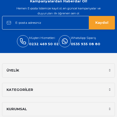
Kampanyalardan Haberdar Ol!
Hemen E-posta listemize kayıt ol, en güncel kampanyalar ve
duyuruları ilk öğrenen sen ol.
Kaydol
Müşteri Hizmetleri
WhatsApp Sipariş
0232 469 50 02
0535 935 08 80
ÜYELİK
KATEGORİLER
KURUMSAL