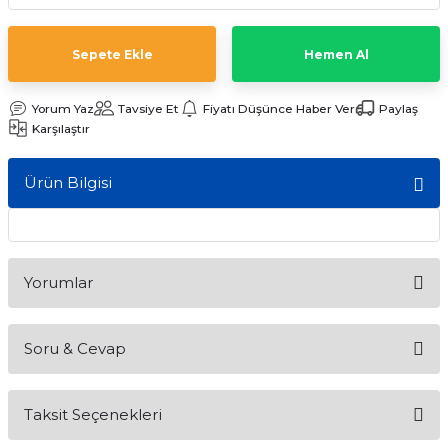
ları
Sepete Ekle
Hemen Al
Yorum Yaz
Tavsiye Et
Fiyatı Düşünce Haber Ver
Paylaş
Karşılaştır
Ürün Bilgisi
Yorumlar
Soru & Cevap
Bu ürüne ilk yorumu siz yapın!
Taksit Seçenekleri
Yorum Yaz
Ürün hakkında henüz soru sorulmamış.