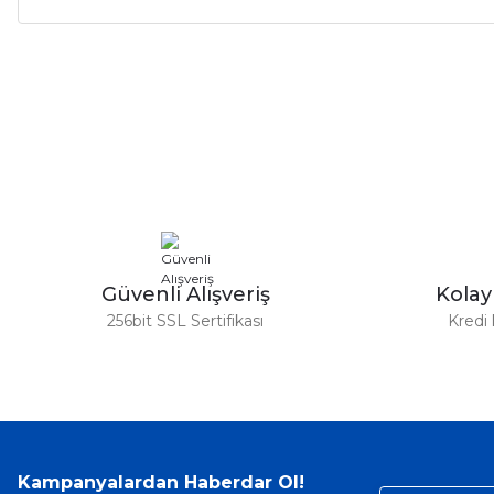
Bu ürünün fiyat bilgisi, resim, ürün açıklamalarında ve diğer ko
Görüş ve önerileriniz için teşekkür ederiz.
Ürün resmi kalitesiz, bozuk veya görüntülenemiyor.
Ürün açıklamasında eksik bilgiler bulunuyor.
Ürün bilgilerinde hatalar bulunuyor.
Ürün fiyatı diğer sitelerden daha pahalı.
Bu ürüne benzer farklı alternatifler olmalı.
Güvenli Alışveriş
Kola
256bit SSL Sertifikası
Kredi 
Kampanyalardan Haberdar Ol!