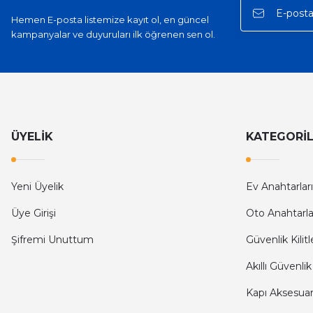
Hemen E-posta listemize kayıt ol, en güncel
kampanyalar ve duyuruları ilk öğrenen sen ol.
ÜYELİK
KATEGORİ
Yeni Üyelik
Ev Anahtarları
Üye Girişi
Oto Anahtarla
Şifremi Unuttum
Güvenlik Kilitl
Akıllı Güvenlik
Kapı Aksesuarl