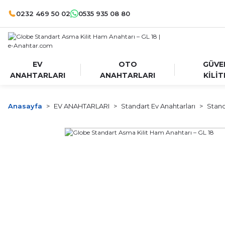
0232 469 50 02
0535 935 08 80
EV
OTO
GÜVE
ANAHTARLARI
ANAHTARLARI
KİLİT
Anasayfa
EV ANAHTARLARI
Standart Ev Anahtarları
Stand