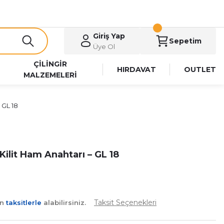
Giriş Yap
Sepetim
Üye Ol
ÇİLİNGİR
HIRDAVAT
OUTLET
MALZEMELERİ
 GL 18
ilit Ham Anahtarı – GL 18
Taksit Seçenekleri
an
taksitlerle
alabilirsiniz.