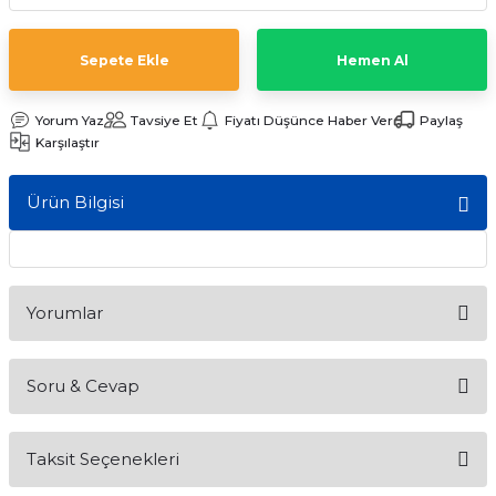
ları
Sepete Ekle
Hemen Al
Yorum Yaz
Tavsiye Et
Fiyatı Düşünce Haber Ver
Paylaş
Karşılaştır
Ürün Bilgisi
Yorumlar
Soru & Cevap
Bu ürüne ilk yorumu siz yapın!
Taksit Seçenekleri
Yorum Yaz
Ürün hakkında henüz soru sorulmamış.