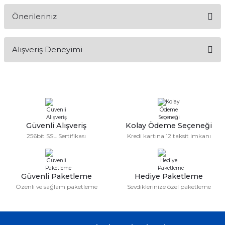
Önerileriniz
Soru Sor
Bu ürünün fiyat bilgisi, resim, ürün açıklamalarında ve diğer
Alışveriş Deneyimi
konularda yetersiz gördüğünüz noktaları öneri formunu
kullanarak tarafımıza iletebilirsiniz.
Görüş ve önerileriniz için teşekkür ederiz.
Sitemize ilk yorumu siz yapın!
Ürün resmi kalitesiz, bozuk veya görüntülenemiyor.
Ürün açıklamasında eksik bilgiler bulunuyor.
Deneyimini Paylaş
Ürün bilgilerinde hatalar bulunuyor.
Güvenli Alışveriş
Kolay Ödeme Seçeneği
256bit SSL Sertifikası
Kredi kartına 12 taksit imkanı
Ürün fiyatı diğer sitelerden daha pahalı.
Bu ürüne benzer farklı alternatifler olmalı.
Güvenli Paketleme
Hediye Paketleme
Özenli ve sağlam paketleme
Sevdiklerinize özel paketleme
Gönder