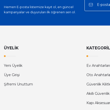
Hemen E-posta listemize kayıt ol, en güncel
kampanyalar ve duyuruları ilk öğrenen sen ol.
ÜYELİK
KATEGORİ
Yeni Üyelik
Ev Anahtarları
Üye Girişi
Oto Anahtarla
Şifremi Unuttum
Güvenlik Kilitl
Akıllı Güvenlik
Kapı Aksesuarl