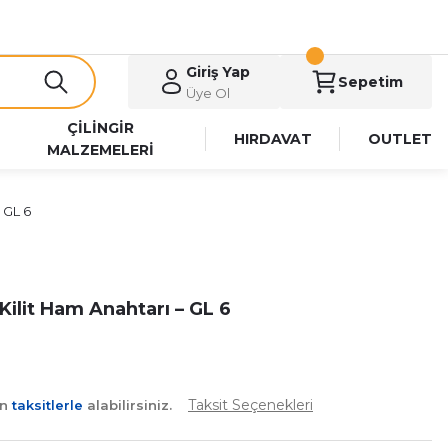
Giriş Yap
Sepetim
Üye Ol
ÇİLİNGİR
HIRDAVAT
OUTLET
MALZEMELERİ
 GL 6
ilit Ham Anahtarı – GL 6
Taksit Seçenekleri
an
taksitlerle
alabilirsiniz.