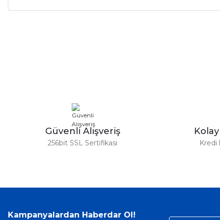
Bu ürünün fiyat bilgisi, resim, ürün açıklamalarında ve diğer ko
Görüş ve önerileriniz için teşekkür ederiz.
Ürün resmi kalitesiz, bozuk veya görüntülenemiyor.
Ürün açıklamasında eksik bilgiler bulunuyor.
Ürün bilgilerinde hatalar bulunuyor.
Ürün fiyatı diğer sitelerden daha pahalı.
Bu ürüne benzer farklı alternatifler olmalı.
Güvenli Alışveriş
Kola
256bit SSL Sertifikası
Kredi 
Kampanyalardan Haberdar Ol!