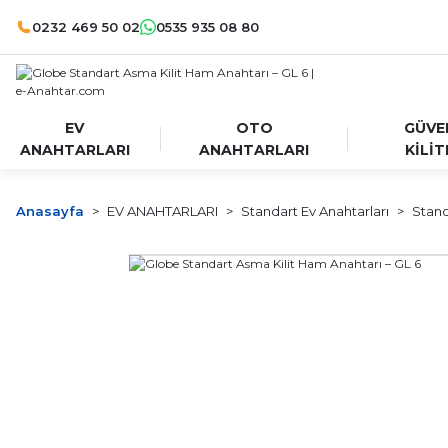
0232 469 50 02
0535 935 08 80
EV
OTO
GÜVE
ANAHTARLARI
ANAHTARLARI
KİLİT
Anasayfa
EV ANAHTARLARI
Standart Ev Anahtarları
Stand