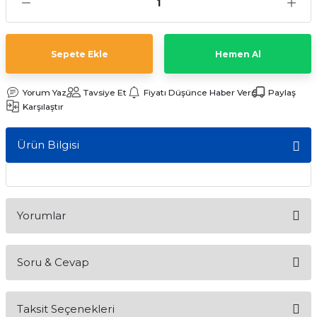
ları
Sepete Ekle
Hemen Al
Yorum Yaz
Tavsiye Et
Fiyatı Düşünce Haber Ver
Paylaş
Karşılaştır
Ürün Bilgisi
Yorumlar
Soru & Cevap
Bu ürüne ilk yorumu siz yapın!
Taksit Seçenekleri