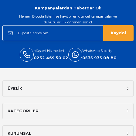
Gönder
Kampanyalardan Haberdar Ol!
Hemen E-posta listemize kayıt ol, en güncel kampanyalar ve
duyuruları ilk öğrenen sen ol.
Kaydol
Müşteri Hizmetleri
WhatsApp Sipariş
0232 469 50 02
0535 935 08 80
ÜYELİK
KATEGORİLER
KURUMSAL