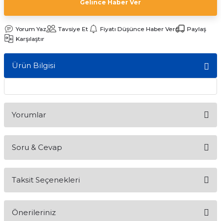
Gelince Haber Ver
ları
Yorum Yaz
Tavsiye Et
Fiyatı Düşünce Haber Ver
Paylaş
Karşılaştır
Ürün Bilgisi
Yorumlar
Soru & Cevap
Bu ürüne ilk yorumu siz yapın!
Taksit Seçenekleri
Yorum Yaz
Ürün hakkında henüz soru sorulmamış.
Önerileriniz
Soru Sor