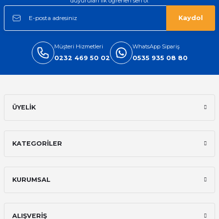
duyuruları ilk öğrenen sen ol.
Kaydol
Müşteri Hizmetleri
WhatsApp Sipariş
0232 469 50 02
0535 935 08 80
ÜYELİK
KATEGORİLER
KURUMSAL
ALIŞVERİŞ