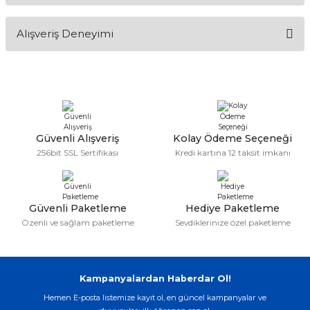
Bu ürünün fiyat bilgisi, resim, ürün açıklamalarında ve diğer
Alışveriş Deneyimi
konularda yetersiz gördüğünüz noktaları öneri formunu
kullanarak tarafımıza iletebilirsiniz.
Görüş ve önerileriniz için teşekkür ederiz.
Sitemize ilk yorumu siz yapın!
Ürün resmi kalitesiz, bozuk veya görüntülenemiyor.
Ürün açıklamasında eksik bilgiler bulunuyor.
Deneyimini Paylaş
Ürün bilgilerinde hatalar bulunuyor.
Güvenli Alışveriş
Kolay Ödeme Seçeneği
256bit SSL Sertifikası
Kredi kartına 12 taksit imkanı
Ürün fiyatı diğer sitelerden daha pahalı.
Bu ürüne benzer farklı alternatifler olmalı.
Güvenli Paketleme
Hediye Paketleme
Özenli ve sağlam paketleme
Sevdiklerinize özel paketleme
Gönder
Kampanyalardan Haberdar Ol!
Hemen E-posta listemize kayıt ol, en güncel kampanyalar ve