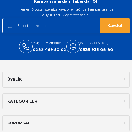
Kampanyalardan Haberdar Ol!
Hemen E-posta listemize kayıt ol, en güncel kampanyalar ve
duyuruları ilk öğrenen sen ol.
Kaydol
Müşteri Hizmetleri
WhatsApp Sipariş
0232 469 50 02
0535 935 08 80
ÜYELİK
KATEGORİLER
KURUMSAL