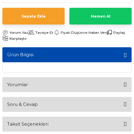
ları
Sepete Ekle
Hemen Al
Yorum Yaz
Tavsiye Et
Fiyatı Düşünce Haber Ver
Paylaş
Karşılaştır
Ürün Bilgisi
Yorumlar
Soru & Cevap
Bu ürüne ilk yorumu siz yapın!
Taksit Seçenekleri
Yorum Yaz
Ürün hakkında henüz soru sorulmamış.