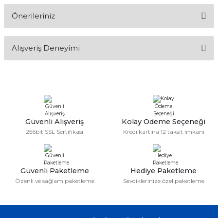
Önerileriniz
Soru Sor
Bu ürünün fiyat bilgisi, resim, ürün açıklamalarında ve diğer
Alışveriş Deneyimi
konularda yetersiz gördüğünüz noktaları öneri formunu
kullanarak tarafımıza iletebilirsiniz.
Görüş ve önerileriniz için teşekkür ederiz.
Sitemize ilk yorumu siz yapın!
Ürün resmi kalitesiz, bozuk veya görüntülenemiyor.
Ürün açıklamasında eksik bilgiler bulunuyor.
Deneyimini Paylaş
Ürün bilgilerinde hatalar bulunuyor.
Güvenli Alışveriş
Kolay Ödeme Seçeneği
256bit SSL Sertifikası
Kredi kartına 12 taksit imkanı
Ürün fiyatı diğer sitelerden daha pahalı.
Bu ürüne benzer farklı alternatifler olmalı.
Güvenli Paketleme
Hediye Paketleme
Özenli ve sağlam paketleme
Sevdiklerinize özel paketleme
Gönder