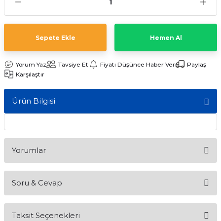
ları
Sepete Ekle
Hemen Al
Yorum Yaz
Tavsiye Et
Fiyatı Düşünce Haber Ver
Paylaş
Karşılaştır
Ürün Bilgisi
Yorumlar
Soru & Cevap
Bu ürüne ilk yorumu siz yapın!
Taksit Seçenekleri