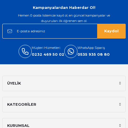
Gönder
Kampanyalardan Haberdar Ol!
Hemen E-posta listemize kayıt ol, en güncel kampanyalar ve
duyuruları ilk öğrenen sen ol.
Kaydol
Müşteri Hizmetleri
WhatsApp Sipariş
0232 469 50 02
0535 935 08 80
ÜYELİK
KATEGORİLER
KURUMSAL