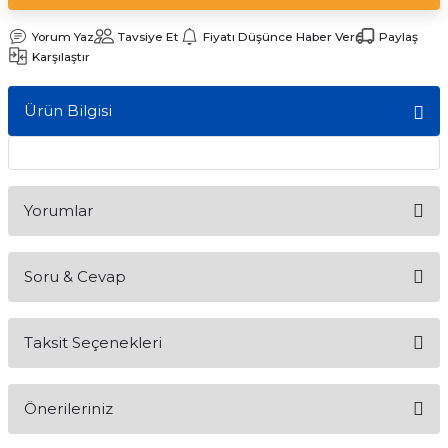
ları
Yorum Yaz
Tavsiye Et
Fiyatı Düşünce Haber Ver
Paylaş
Karşılaştır
Ürün Bilgisi
Yorumlar
Soru & Cevap
Bu ürüne ilk yorumu siz yapın!
Taksit Seçenekleri
Yorum Yaz
Ürün hakkında henüz soru sorulmamış.
Önerileriniz
Soru Sor