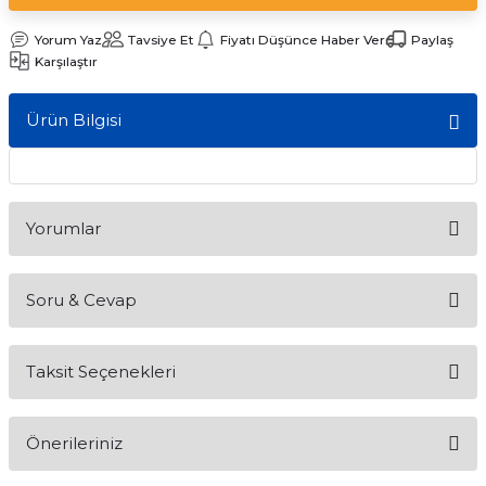
ları
Yorum Yaz
Tavsiye Et
Fiyatı Düşünce Haber Ver
Paylaş
Karşılaştır
Ürün Bilgisi
Yorumlar
Soru & Cevap
Bu ürüne ilk yorumu siz yapın!
Taksit Seçenekleri
Yorum Yaz
Ürün hakkında henüz soru sorulmamış.
Önerileriniz
Soru Sor