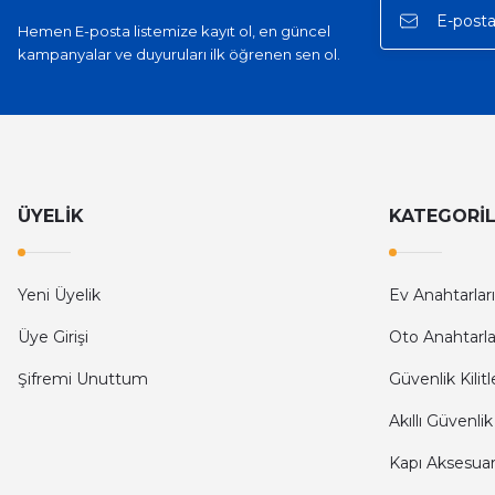
Hemen E-posta listemize kayıt ol, en güncel
kampanyalar ve duyuruları ilk öğrenen sen ol.
ÜYELİK
KATEGORİ
Yeni Üyelik
Ev Anahtarları
Üye Girişi
Oto Anahtarla
Şifremi Unuttum
Güvenlik Kilitl
Akıllı Güvenlik
Kapı Aksesuarl