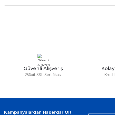
Bu ürünün fiyat bilgisi, resim, ürün açıklamalarında ve diğer ko
Görüş ve önerileriniz için teşekkür ederiz.
Ürün resmi kalitesiz, bozuk veya görüntülenemiyor.
Ürün açıklamasında eksik bilgiler bulunuyor.
Ürün bilgilerinde hatalar bulunuyor.
Ürün fiyatı diğer sitelerden daha pahalı.
Bu ürüne benzer farklı alternatifler olmalı.
Güvenli Alışveriş
Kola
256bit SSL Sertifikası
Kredi 
Kampanyalardan Haberdar Ol!