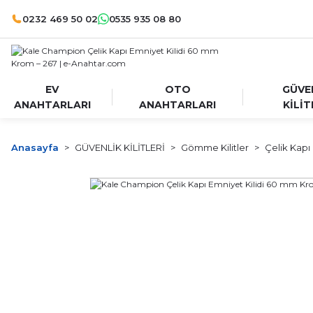
0232 469 50 02
0535 935 08 80
EV
OTO
GÜVE
ANAHTARLARI
ANAHTARLARI
KİLİT
Anasayfa
GÜVENLİK KİLİTLERİ
Gömme Kilitler
Çelik Kapı K