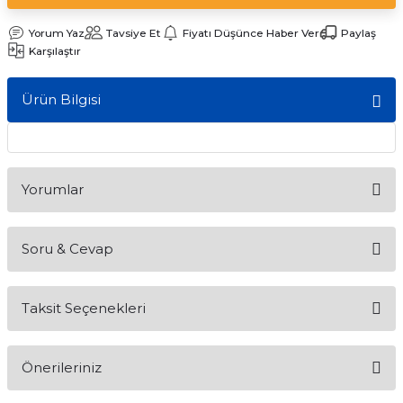
ları
Yorum Yaz
Tavsiye Et
Fiyatı Düşünce Haber Ver
Paylaş
Karşılaştır
Ürün Bilgisi
Yorumlar
Soru & Cevap
Bu ürüne ilk yorumu siz yapın!
Taksit Seçenekleri
Yorum Yaz
Ürün hakkında henüz soru sorulmamış.
Önerileriniz
Soru Sor