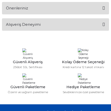
Önerileriniz
Soru Sor
Bu ürünün fiyat bilgisi, resim, ürün açıklamalarında ve diğer
Alışveriş Deneyimi
konularda yetersiz gördüğünüz noktaları öneri formunu
kullanarak tarafımıza iletebilirsiniz.
Görüş ve önerileriniz için teşekkür ederiz.
Sitemize ilk yorumu siz yapın!
Ürün resmi kalitesiz, bozuk veya görüntülenemiyor.
Ürün açıklamasında eksik bilgiler bulunuyor.
Deneyimini Paylaş
Ürün bilgilerinde hatalar bulunuyor.
Güvenli Alışveriş
Kolay Ödeme Seçeneği
256bit SSL Sertifikası
Kredi kartına 12 taksit imkanı
Ürün fiyatı diğer sitelerden daha pahalı.
Bu ürüne benzer farklı alternatifler olmalı.
Güvenli Paketleme
Hediye Paketleme
Özenli ve sağlam paketleme
Sevdiklerinize özel paketleme
Gönder