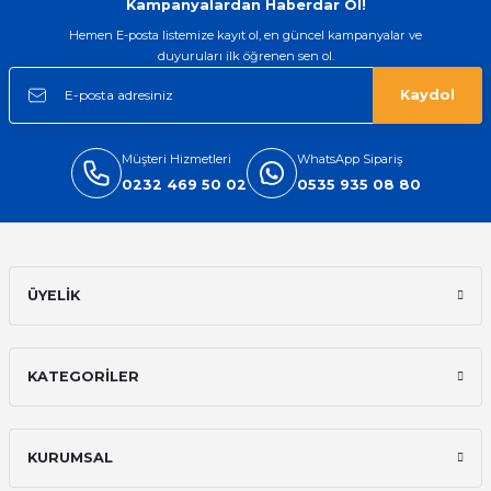
Kampanyalardan Haberdar Ol!
Hemen E-posta listemize kayıt ol, en güncel kampanyalar ve
duyuruları ilk öğrenen sen ol.
Kaydol
Müşteri Hizmetleri
WhatsApp Sipariş
0232 469 50 02
0535 935 08 80
ÜYELİK
KATEGORİLER
KURUMSAL