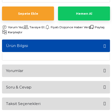
ları
Sepete Ekle
Hemen Al
Yorum Yaz
Tavsiye Et
Fiyatı Düşünce Haber Ver
Paylaş
Karşılaştır
Ürün Bilgisi
Yorumlar
Soru & Cevap
Bu ürüne ilk yorumu siz yapın!
Taksit Seçenekleri
Yorum Yaz
Ürün hakkında henüz soru sorulmamış.