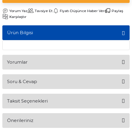
ları
Yorum Yaz
Tavsiye Et
Fiyatı Düşünce Haber Ver
Paylaş
Karşılaştır
Ürün Bilgisi
Yorumlar
Soru & Cevap
Bu ürüne ilk yorumu siz yapın!
Taksit Seçenekleri
Yorum Yaz
Ürün hakkında henüz soru sorulmamış.
Önerileriniz
Soru Sor