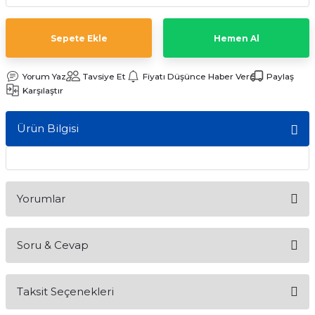
ları
Sepete Ekle
Hemen Al
Yorum Yaz
Tavsiye Et
Fiyatı Düşünce Haber Ver
Paylaş
Karşılaştır
Ürün Bilgisi
Yorumlar
Soru & Cevap
Bu ürüne ilk yorumu siz yapın!
Taksit Seçenekleri
Yorum Yaz
Ürün hakkında henüz soru sorulmamış.