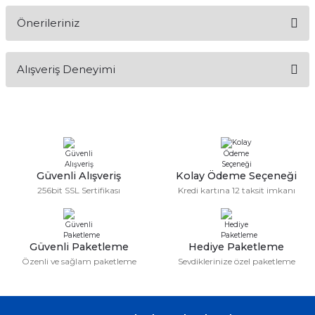
Önerileriniz
Soru Sor
Bu ürünün fiyat bilgisi, resim, ürün açıklamalarında ve diğer
Alışveriş Deneyimi
konularda yetersiz gördüğünüz noktaları öneri formunu
kullanarak tarafımıza iletebilirsiniz.
Görüş ve önerileriniz için teşekkür ederiz.
Sitemize ilk yorumu siz yapın!
Ürün resmi kalitesiz, bozuk veya görüntülenemiyor.
Ürün açıklamasında eksik bilgiler bulunuyor.
Deneyimini Paylaş
Ürün bilgilerinde hatalar bulunuyor.
Güvenli Alışveriş
Kolay Ödeme Seçeneği
256bit SSL Sertifikası
Kredi kartına 12 taksit imkanı
Ürün fiyatı diğer sitelerden daha pahalı.
Bu ürüne benzer farklı alternatifler olmalı.
Güvenli Paketleme
Hediye Paketleme
Özenli ve sağlam paketleme
Sevdiklerinize özel paketleme
Gönder