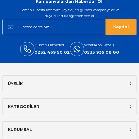
Kampanyalardan Haberdar Ol!
Hemen E-posta listemize kayıt ol, en güncel kampanyalar ve
duyuruları ilk öğrenen sen ol.
Kaydol
Müşteri Hizmetleri
WhatsApp Sipariş
0232 469 50 02
0535 935 08 80
ÜYELİK
KATEGORİLER
KURUMSAL