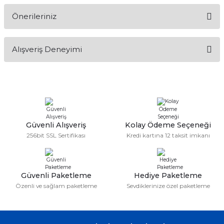
Önerileriniz
Soru Sor
Bu ürünün fiyat bilgisi, resim, ürün açıklamalarında ve diğer
Alışveriş Deneyimi
konularda yetersiz gördüğünüz noktaları öneri formunu
kullanarak tarafımıza iletebilirsiniz.
Görüş ve önerileriniz için teşekkür ederiz.
Sitemize ilk yorumu siz yapın!
Ürün resmi kalitesiz, bozuk veya görüntülenemiyor.
Ürün açıklamasında eksik bilgiler bulunuyor.
Deneyimini Paylaş
Ürün bilgilerinde hatalar bulunuyor.
Güvenli Alışveriş
Kolay Ödeme Seçeneği
256bit SSL Sertifikası
Kredi kartına 12 taksit imkanı
Ürün fiyatı diğer sitelerden daha pahalı.
Bu ürüne benzer farklı alternatifler olmalı.
Güvenli Paketleme
Hediye Paketleme
Özenli ve sağlam paketleme
Sevdiklerinize özel paketleme
Gönder