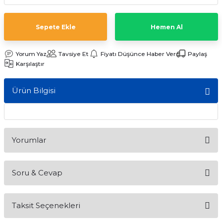
ları
Sepete Ekle
Hemen Al
Yorum Yaz
Tavsiye Et
Fiyatı Düşünce Haber Ver
Paylaş
Karşılaştır
Ürün Bilgisi
Yorumlar
Soru & Cevap
Bu ürüne ilk yorumu siz yapın!
Taksit Seçenekleri
Yorum Yaz
Ürün hakkında henüz soru sorulmamış.