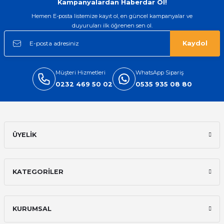
Kampanyalardan Haberdar Ol!
Hemen E-posta listemize kayıt ol, en güncel kampanyalar ve
duyuruları ilk öğrenen sen ol.
Kaydol
Müşteri Hizmetleri
WhatsApp Sipariş
0232 469 50 02
0535 935 08 80
ÜYELİK
KATEGORİLER
KURUMSAL