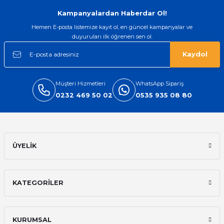
Gönder
Kampanyalardan Haberdar Ol!
Hemen E-posta listemize kayıt ol, en güncel kampanyalar ve
duyuruları ilk öğrenen sen ol.
Kaydol
Müşteri Hizmetleri
WhatsApp Sipariş
0232 469 50 02
0535 935 08 80
ÜYELİK
KATEGORİLER
KURUMSAL