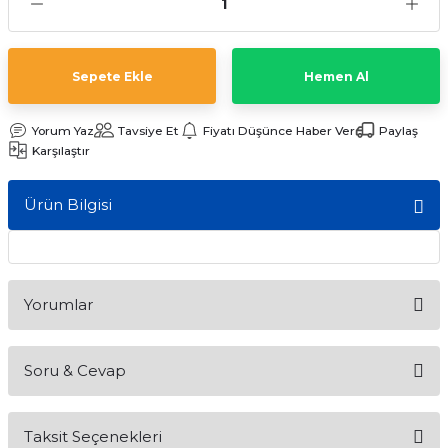
ları
Sepete Ekle
Hemen Al
Yorum Yaz
Tavsiye Et
Fiyatı Düşünce Haber Ver
Paylaş
Karşılaştır
Ürün Bilgisi
Yorumlar
Soru & Cevap
Bu ürüne ilk yorumu siz yapın!
Taksit Seçenekleri