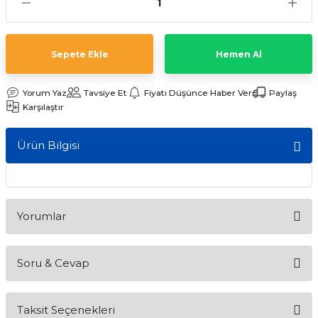
ları
Sepete Ekle
Hemen Al
Yorum Yaz
Tavsiye Et
Fiyatı Düşünce Haber Ver
Paylaş
Karşılaştır
Ürün Bilgisi
Yorumlar
Soru & Cevap
Bu ürüne ilk yorumu siz yapın!
Taksit Seçenekleri