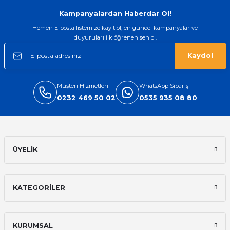
Gönder
Kampanyalardan Haberdar Ol!
Hemen E-posta listemize kayıt ol, en güncel kampanyalar ve
duyuruları ilk öğrenen sen ol.
Kaydol
Müşteri Hizmetleri
WhatsApp Sipariş
0232 469 50 02
0535 935 08 80
ÜYELİK
KATEGORİLER
KURUMSAL